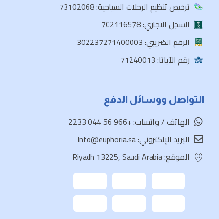
ترخيص تنظيم الرحلات السياحية: 73102068
Load More
السجل التجاري: 702116578
الرقم الضريبي: 302237271400003
رقم الآياتا: 71240013
التواصل ووسائل الدفع
الهاتف / واتساب: +966 56 044 2233
البريد الإلكتروني: Info@euphoria.sa
الموقع: Riyadh 13225, Saudi Arabia