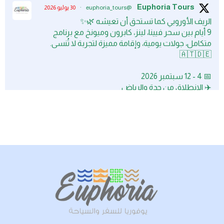
Euphoria Tours
@euphoria_tours
·
30 يوليو 2026
الريف الأوروبي كما تستحق أن تعيشه 🌿✨
9 أيام بين سحر فيينا، لينز، كابرون وميونخ مع برنامج
متكامل، جولات يومية، وإقامة مميزة لتجربة لا تُنسى.
🇦🇹🇩🇪
📅 4 - 12 سبتمبر 2026
✈️ الانطلاق من جدة والرياض
💰 12,900 ريال للشخص في الغرفة المزدوجة.
Euphoria Tours
@euphoria_tours
·
05 يناير 2026
المقاعد محدودة
📩 احجزي الآن واستقبلي رمضان وأنتِ مرتاحة
احجزي الآن – الرابط في البايو
#القاهرة
#مصر
#السعودية
#سياحة
#سفر
#