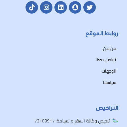
Euphoria Tours
@euphoria_tours
·
05 يناير 2026
القاهرة قبل رمضان لها سحرها 🇪🇬✨
روابط الموقع
6 أيام بين النيل، التسوق، وأجواء الاستعداد للشهر
الفضيل 🕌🤍
من نحن
🛍️ تسوّق رمضان والعيد
تواصل معنا
🏨 إقامة مريحة + جولات يومية
✈️ الانطلاق من جدة والرياض
الوجهات
🤍 استقبال وتوديع من وإلى المطار
سياستنا
💰 5151 ريال فقط
للشخص في الغرفة المزدوجة
📆 23 – 28 يناير 2026
التراخيص
ترخيص وكالة السفر والسياحة: 73103917