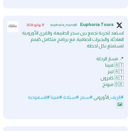
Euphoria Tours
@euphoria_tours
·
31 يوليو 2026
استعد لتجربة تجمع بين سحر الطبيعة، والقرى الأوروبية
الهادئة، والبحيرات الصافية، مع برنامج متكامل صُمم
لتستمتع بكل لحظة.
📍 مسار الرحلة:
🇦🇹 فيينا
🇦🇹 لينز
🇦🇹 كابرون
🇩🇪 ميونخ
#الريف_
الأوروبي
#سفر
#سياحة
#فيينا
#السعودية