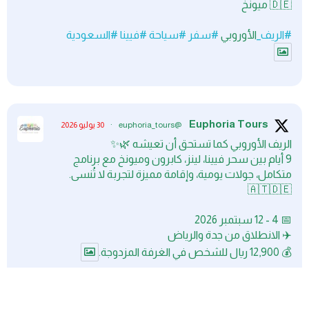
🇩🇪 ميونخ
#الريف_
الأوروبي
#سفر
#سياحة
#فيينا
#السعودية
Euphoria Tours
@euphoria_tours
·
30 يوليو 2026
الريف الأوروبي كما تستحق أن تعيشه 🌿✨
9 أيام بين سحر فيينا، لينز، كابرون وميونخ مع برنامج
متكامل، جولات يومية، وإقامة مميزة لتجربة لا تُنسى.
🇦🇹🇩🇪
📅 4 - 12 سبتمبر 2026
✈️ الانطلاق من جدة والرياض
💰 12,900 ريال للشخص في الغرفة المزدوجة.