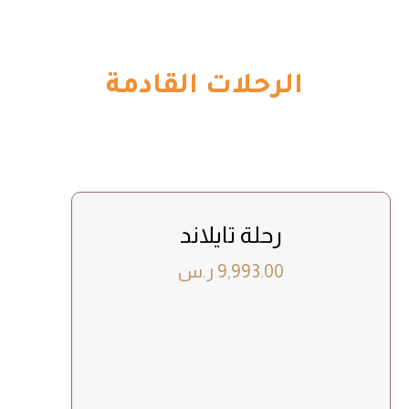
الرحلات القادمة
رحلة تايلاند
9,993.00
ر.س