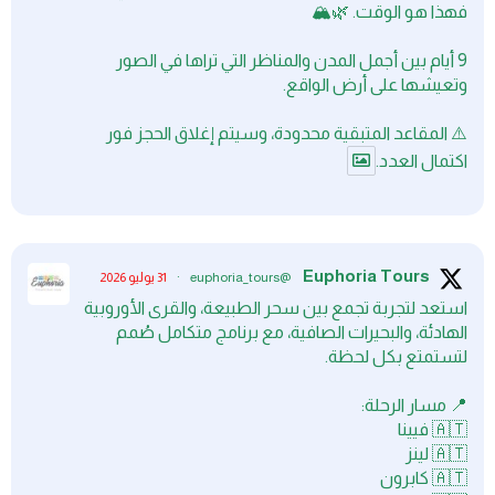
فهذا هو الوقت. 🌿🏔️
9 أيام بين أجمل المدن والمناظر التي تراها في الصور
وتعيشها على أرض الواقع.
⚠️ المقاعد المتبقية محدودة، وسيتم إغلاق الحجز فور
اكتمال العدد.
Euphoria Tours
@euphoria_tours
·
31 يوليو 2026
استعد لتجربة تجمع بين سحر الطبيعة، والقرى الأوروبية
الهادئة، والبحيرات الصافية، مع برنامج متكامل صُمم
لتستمتع بكل لحظة.
📍 مسار الرحلة:
🇦🇹 فيينا
🇦🇹 لينز
🇦🇹 كابرون