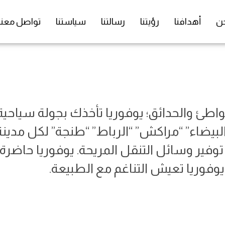
ن
أهدافنا
رؤيتنا
رسالتنا
سياستنا
تواصل معنا
طئ والحدائق؛ يوفوريا تأخذك بجولة سياحية
 البيضاء” “مراكش” “الرباط” “طنجة” لكل مدين
ع توفير وسائل التنقل المريحة. يوفوريا حا
 يوفوريا تعيش التناغم مع الطبيعة.