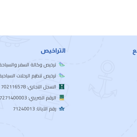
ع
التراخيص
ترخيص وكالة السفر والسياحة: 103917
ترخيص تنظيم الرحلات السياحية: 102068
السجل التجاري: 702116578
الرقم الضريبي: 302237271400003
رقم الآياتا: 71240013