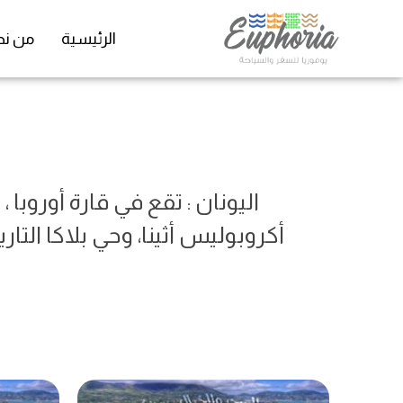
الرئيسية
من نح
اليونان : تقع في قارة أوروبا ،
أكروبوليس أثينا، وحي بلاكا ال